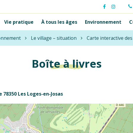
Lien
Lien
vers
vers
Vie pratique
À tous les âges
Environnement
C
le
le
compte
compte
Facebook
Instagr
onnement
Le village – situation
Carte interactive de
Boîte à livres
e 78350 Les Loges-en-Josas