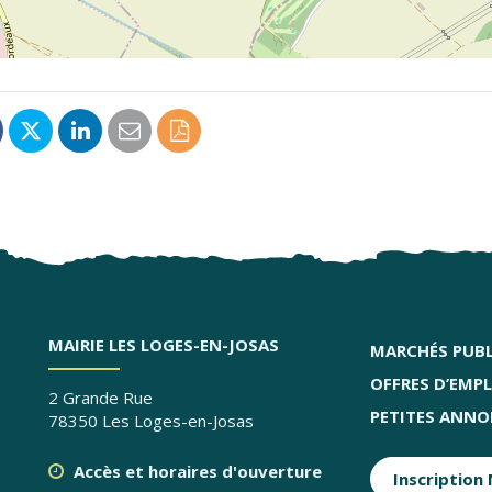
artager
Partager
Partager
Partager
Enregistrer
ur
sur
sur
par
en
acebook
Twitter
LinkedIn
email
PDF
MAIRIE LES LOGES-EN-JOSAS
MARCHÉS PUBL
OFFRES D’EMPL
2 Grande Rue
PETITES ANNO
78350 Les Loges-en-Josas
Accès et horaires d'ouverture
Inscription