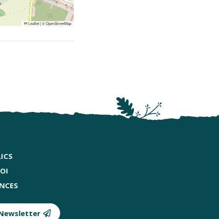
Leaflet
|
©
OpenStreetMap
ICS
OI
NCES
 Newsletter