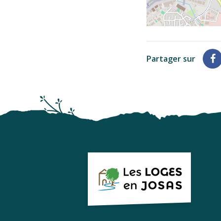
Partager sur
P
s
F