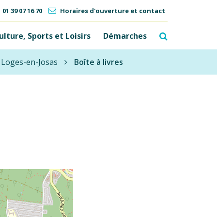
01 39 07 16 70
Horaires d'ouverture et contact
Recherche
ulture, Sports et Loisirs
Démarches
am
s Loges-en-Josas
Boîte à livres
FERMER