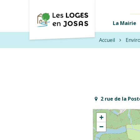
Gestion des traceurs
Les
La Mairie
Loges-
en-
Accueil
Envir
Josas
2 rue de la Post
+
−