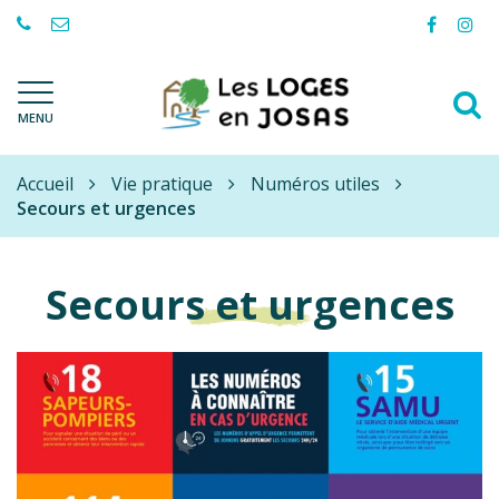
Gestion des traceurs
Lien
Lie
vers
ver
le
le
A
compte
com
Les
MENU
à
Facebo
Ins
Loges-
l
en-
Accueil
Josas
Vie pratique
Numéros utiles
r
Secours et urgences
Secours et urgences