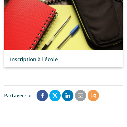
Inscription à l’école
Partager sur
Partager
Partager
Partager
Partager
Enregistrer
sur
sur
sur
par
en
Facebook
Twitter
LinkedIn
email
PDF