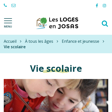
Gestion des traceurs
Lien
Lie
vers
ver
le
le
A
compte
com
Les
MENU
à
Facebo
Ins
Loges-
l
en-
Accueil
Josas
À tous les âges
Enfance et jeunesse
r
Vie scolaire
Vie scolaire