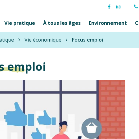
Lien
Lien
vers
vers
Vie pratique
À tous les âges
Environnement
C
le
le
compte
compte
Facebook
Instagr
atique
Vie économique
Focus emploi
s emploi