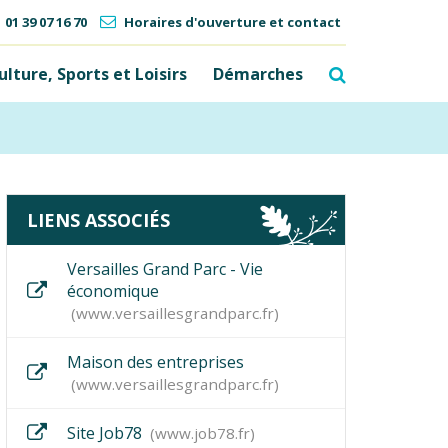
01 39 07 16 70
Horaires d'ouverture et contact
Recherche
ulture, Sports et Loisirs
Démarches
am
FERMER
LIENS ASSOCIÉS
Versailles Grand Parc - Vie
économique
www.versaillesgrandparc.fr
Maison des entreprises
www.versaillesgrandparc.fr
Site Job78
www.job78.fr