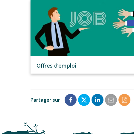
Offres d’emploi
Partager sur
Partager
Partager
Partager
Partage
Enr
sur
sur
sur
par
en
Facebook
Twitter
LinkedIn
email
PD