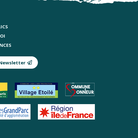
ICS
OI
NCES
 Newsletter
naires