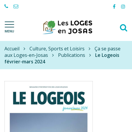
Gestion des traceurs
Lien
Lie
vers
ver
le
le
A
compte
com
Les
MENU
à
Facebo
Ins
Loges-
l
en-
Accueil
Josas
Culture, Sports et Loisirs
Ça se passe
r
aux Loges-en-Josas
Publications
Le Logeois
février-mars 2024