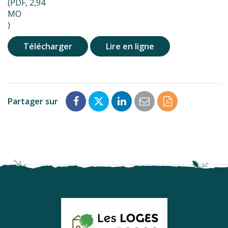
(PDF, 2,94
MO
)
Télécharger
Lire en ligne
Partager sur
Partager
Partager
Partager
Partager
Enregistrer
sur
sur
sur
par
en
Facebook
Twitter
LinkedIn
email
PDF