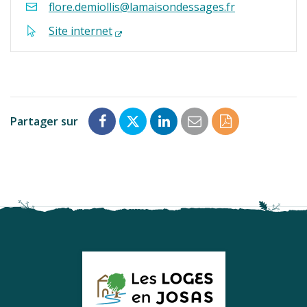
flore.demiollis@lamaisondessages.fr
Site internet
Partager sur
Partager
Partager
Partager
Partager
Enregistrer
sur
sur
sur
par
en
Facebook
Twitter
LinkedIn
email
PDF