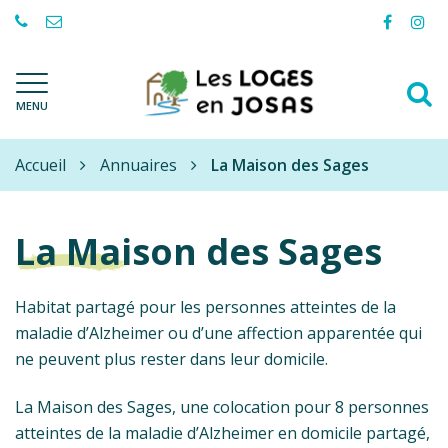
Gestion des traceurs
Lien
Lie
vers
ver
le
le
A
compte
com
Les
MENU
à
Facebo
Ins
Loges-
l
en-
Accueil
Josas
Annuaires
La Maison des Sages
r
La Maison des Sages
Habitat partagé pour les personnes atteintes de la
maladie d’Alzheimer ou d’une affection apparentée qui
ne peuvent plus rester dans leur domicile.
La Maison des Sages, une colocation pour 8 personnes
atteintes de la maladie d’Alzheimer en domicile partagé,