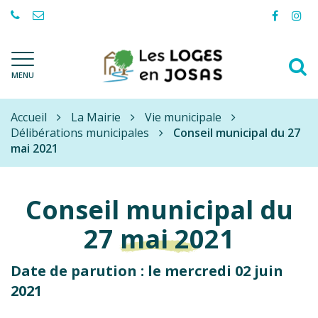
Gestion des traceurs
Lien
Lie
vers
ver
le
le
A
compte
com
Les
MENU
à
Facebo
Ins
Loges-
l
en-
Accueil
Josas
La Mairie
Vie municipale
r
Délibérations municipales
Conseil municipal du 27
mai 2021
Conseil municipal du
27 mai 2021
Date de parution : le mercredi 02 juin
2021