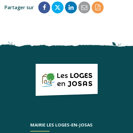
Partager sur
Partager
Partager
Partager
Partager
Enregistrer
sur
sur
sur
par
en
Facebook
Twitter
LinkedIn
email
PDF
MAIRIE LES LOGES-EN-JOSAS