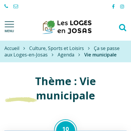
Gestion des traceurs
Lien
Lie
vers
ver
le
le
A
compte
com
Les
MENU
à
Facebo
Ins
Loges-
l
en-
Accueil
Josas
Culture, Sports et Loisirs
Ça se passe
r
aux Loges-en-Josas
Agenda
Vie municipale
Thème :
Vie
municipale
10