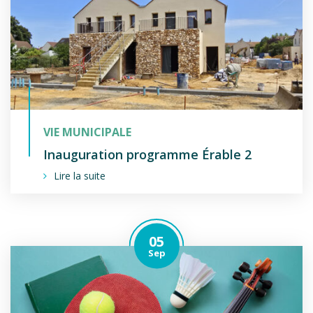
VIE MUNICIPALE
Inauguration programme Érable 2
Lire la suite
05
Le
tembre
Sep