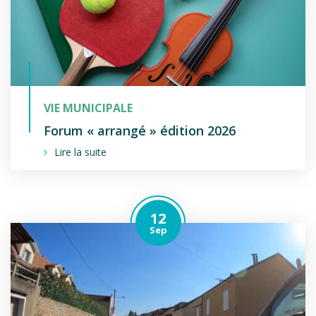
VIE MUNICIPALE
Forum « arrangé » édition 2026
Lire la suite
12
Le
tembre
Sep