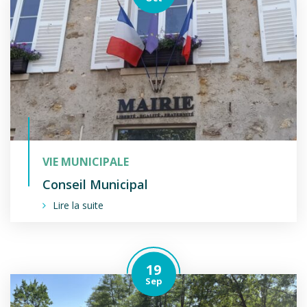
VIE MUNICIPALE
Conseil Municipal
Lire la suite
19
Le
tembre
Sep