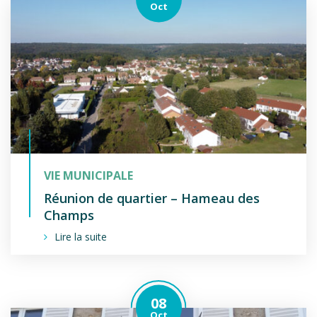
Le
obre
Oct
VIE MUNICIPALE
Réunion de quartier – Hameau des
Champs
Lire la suite
08
Le
obre
Oct