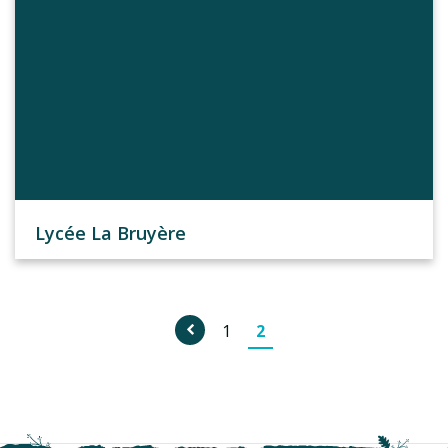
Lycée La Bruyère
1
2
Page
précédente