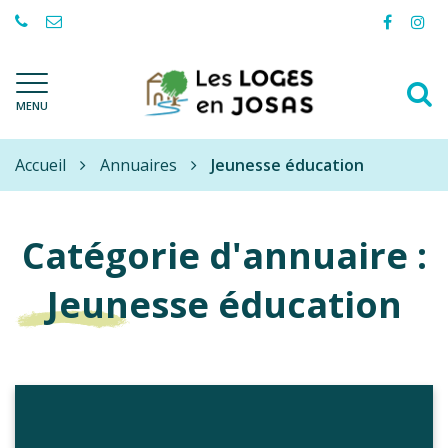
Gestion des traceurs
Lien
Lie
vers
ver
le
le
A
compte
com
Les
MENU
à
Facebo
Ins
Loges-
l
en-
Accueil
Josas
Annuaires
Jeunesse éducation
r
Catégorie d'annuaire :
Jeunesse éducation